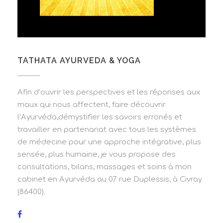
TATHATA AYURVEDA & YOGA
Afin d’ouvrir les perspectives et les réponses aux
maux qui nous affectent, faire découvrir
l’Ayurvéda,démystifier les savoirs erronés et
travailler en partenariat avec tous les systèmes
de médecine pour une approche intégrative, plus
sensée, plus humaine, je vous propose des
consultations, bilans, massages et soins à mon
cabinet en Ayurvéda au 07 rue Duplessis, à Civray
(86400).