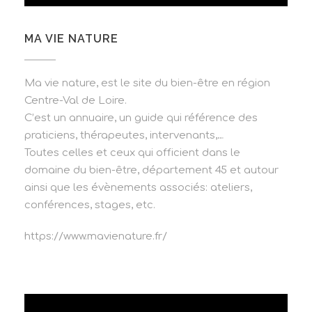
MA VIE NATURE
Ma vie nature, est le site du bien-être en région
Centre-Val de Loire.
C’est un annuaire, un guide qui référence des
praticiens, thérapeutes, intervenants,…
Toutes celles et ceux qui officient dans le
domaine du bien-être, département 45 et autour
ainsi que les évènements associés: ateliers,
conférences, stages, etc.
https://www.mavienature.fr/