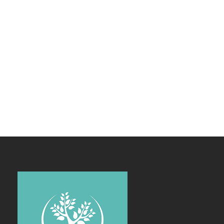
approche traditionnelle en magnétisme.
Par l’écoute et la présence ainsi qu’au travers de
conseils et de techniques spécifiques. Je vous
accompagne au service de votre chemin. »
Lieux de consultation: Orléans et à distance
06 07 99 66 56
contact@energie-en-conscience.fr