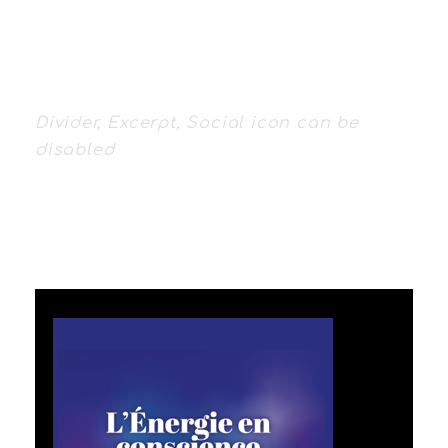
Divider, Excerpt, Social icon can be
disabled
PERSONNEL WITH
CAROUSEL