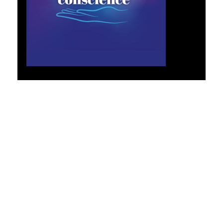
PATRICK BAILLOUD – MAGNÉTISEUR
ÉNERGÉTICIEN
« Sensible au magnétisme depuis mon plus jeune
âge, la vie me fit devenir l’élève de Raymond
Narbonne qui m’initia à la technique de la
fasciathérapie et des soins en conscience. Depuis
plus de dix ans, j’expérimente ainsi différentes
pratiques et connaissances qui m’amènent
aujourd’hui à prendre en charges les personnes
victimes d’accidents de la vie, au-delà d’une