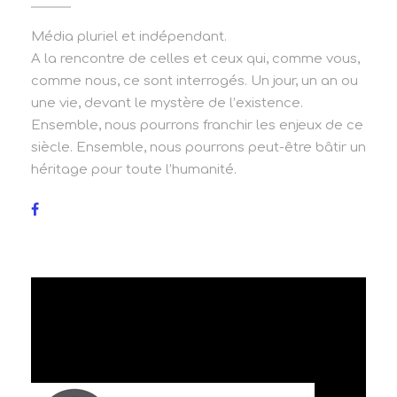
Média pluriel et indépendant.
A la rencontre de celles et ceux qui, comme vous,
comme nous, ce sont interrogés. Un jour, un an ou
une vie, devant le mystère de l’existence.
Ensemble, nous pourrons franchir les enjeux de ce
siècle. Ensemble, nous pourrons peut-être bâtir un
héritage pour toute l’humanité.