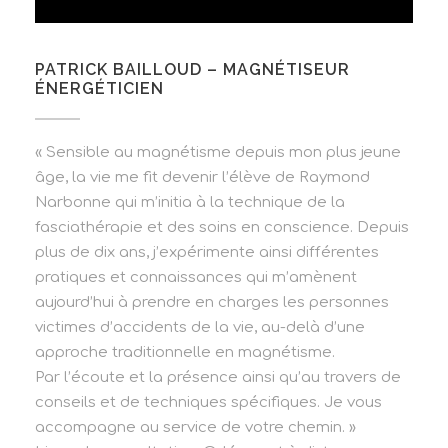
PATRICK BAILLOUD – MAGNÉTISEUR
ÉNERGÉTICIEN
« Sensible au magnétisme depuis mon plus jeune
âge, la vie me fit devenir l’élève de Raymond
Narbonne qui m’initia à la technique de la
fasciathérapie et des soins en conscience. Depuis
plus de dix ans, j’expérimente ainsi différentes
pratiques et connaissances qui m’amènent
aujourd’hui à prendre en charges les personnes
victimes d’accidents de la vie, au-delà d’une
approche traditionnelle en magnétisme.
Par l’écoute et la présence ainsi qu’au travers de
conseils et de techniques spécifiques. Je vous
accompagne au service de votre chemin. »