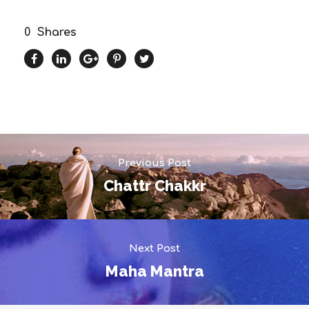
0
Shares
Previous Post
Chattr Chakkr
Next Post
Maha Mantra