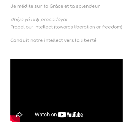
Je médite sur ta Grâce et ta splendeur
dhíyo yó naḥ pracodáyāt
Propel our Intellect (towards liberation or freedom)
Conduit notre intellect vers la liberté