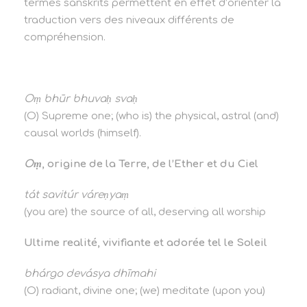
termes sanskrits permettent en effet d’orienter la
traduction vers des niveaux différents de
compréhension.
Oṃ bhūr bhuvaḥ svaḥ
(O) Supreme one; (who is) the physical, astral (and)
causal worlds (himself).
Oṃ
, origine de la Terre, de l’Ether et du Ciel
tát savitúr váreṇyaṃ
(you are) the source of all, deserving all worship
Ultime realité, vivifiante et adorée tel le Soleil
bhárgo devásya dhīmahi
(O) radiant, divine one; (we) meditate (upon you)