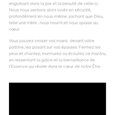
englobant dans la joie et la beauté de celle-ci.
Nous nous sentons alors lovés en sécurité,
profondément en nous-même, sachant que Dieu,
telle une mère , nous nourrit et nous apaise au
cœur.
Vous pouvez croiser vos mains devant votre
poitrine, les posant sur vos épaules. Fermez les
yeux et chantez, murmurez ou écoutez ce mantra,
en ressentant la grâce et la bienveillance de
l’Essence qui réside dans le cœur de notre Être.