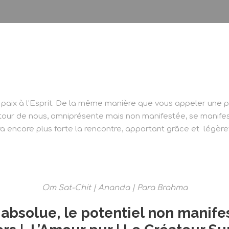
À propos
Le Centre en Inde
La Cure en I
paix à l’Esprit. De la même manière que vous appeler une 
utour de nous, omniprésente mais non manifestée, se manife
a encore plus forte la rencontre, apportant grâce et légère
Om Sat-Chit | Ananda | Para Brahma
absolue, le potentiel non manifest