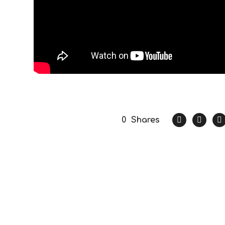
0
Shares
Previous Post