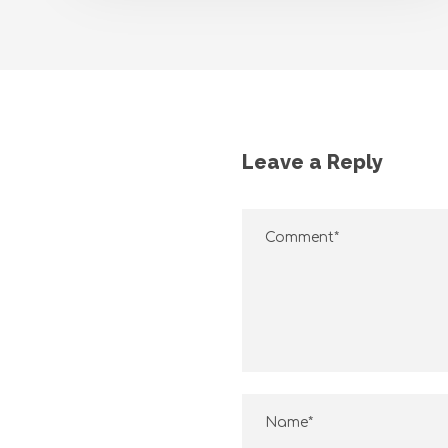
Leave a Reply
CONTA
BHAWANI AYURVEDA
BHAW
Traditional & Spiritual Ayurveda
Rd Bir, H
India
(+ 91 