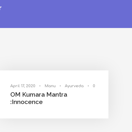
r
April 17, 2020
•
Manu
•
Ayurveda
•
0
OM Kumara Mantra
:Innocence