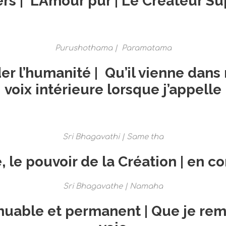
ers | L’Amour pur | Le Créateur 
Purushothama | Paramatama
der l’humanité | Qu’il vienne da
voix intérieure lorsque j’appelle
Sri Bhagavathi | Same tha
, le pouvoir de la Création | en
Sri Bhagavathe | Namaha
muable et permanent | Que je rem