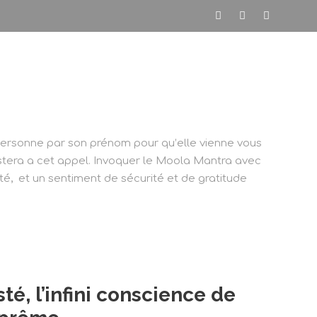
nde
Programme
Articles
Contact
personne par son prénom pour qu’elle vienne vous
stera a cet appel. Invoquer le Moola Mantra avec
té, et un sentiment de sécurité et de gratitude
é, l’infini conscience de